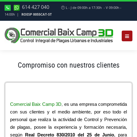
614 427 040
🕛
L - J de 09:00h a 17:30h - V 09:00h -
14:00h |
ROESP 0055CAT-ST
Compromiso con nuestros clientes
Comercial Baix Camp 3D
,
es una empresa comprometida
con sus clientes y el medio ambiente, por eso todo el
personal que realiza la actividad de Control y Prevención
de plagas, posee la experiencia y formación necesaria,
según
Real Decreto 830/2010 del 25 de
Junio
, para