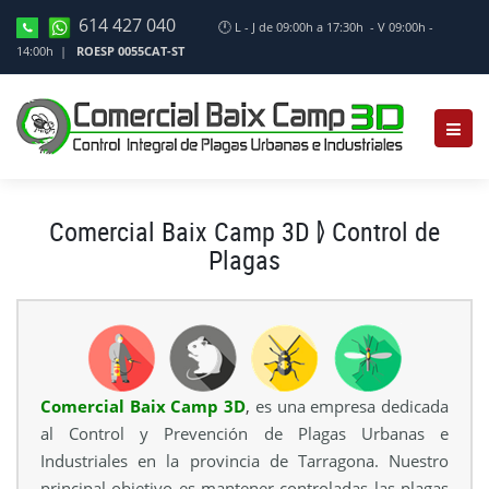
614 427 040
🕛
L - J de 09:00h a 17:30h - V 09:00h -
14:00h |
ROESP 0055CAT-ST
Comercial Baix Camp 3D ⦊ Control de
Plagas
Comercial Baix Camp 3D
,
es una empresa dedicada
al Control y Prevención de Plagas Urbanas e
Industriales en la provincia de Tarragona. Nuestro
principal objetivo es mantener controladas las plagas