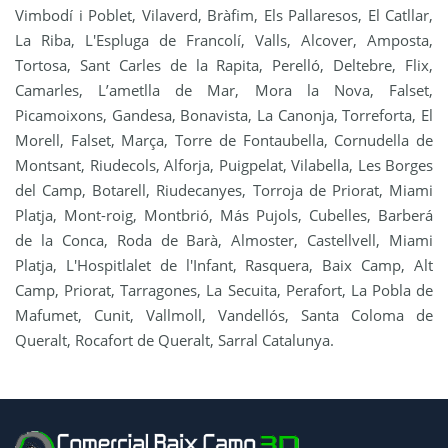
Vimbodí i Poblet, Vilaverd, Bràfim, Els Pallaresos, El Catllar,
La Riba, L'Espluga de Francolí, Valls, Alcover, Amposta,
Tortosa, Sant Carles de la Rapita, Perelló, Deltebre, Flix,
Camarles, L’ametlla de Mar, Mora la Nova, Falset,
Picamoixons, Gandesa, Bonavista, La Canonja, Torreforta, El
Morell, Falset, Marça, Torre de Fontaubella, Cornudella de
Montsant, Riudecols, Alforja, Puigpelat, Vilabella, Les Borges
del Camp, Botarell, Riudecanyes, Torroja de Priorat, Miami
Platja, Mont-roig, Montbrió, Más Pujols, Cubelles, Barberá
de la Conca, Roda de Barà, Almoster, Castellvell, Miami
Platja, L'Hospitlalet de l'Infant, Rasquera, Baix Camp, Alt
Camp, Priorat, Tarragones, La Secuita, Perafort, La Pobla de
Mafumet, Cunit, Vallmoll, Vandellós, Santa Coloma de
Queralt, Rocafort de Queralt, Sarral Catalunya.